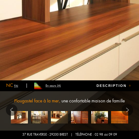
NC
DESCRIPTION
En cours (A)
FAI
Plougastel face à la mer,
une confortable maison de famille
37 RUE TRAVERSE - 29200 BREST
| TÉLÉPHONE : 02 98 44 09 09
Maison contemporaine entièrement revisitée il y a 3 ans environ sur une