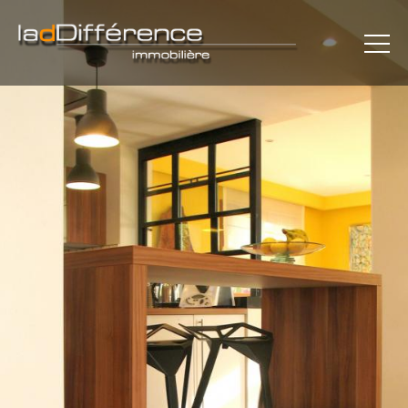
×
L'AGENCE
MAISONS
APPARTEMENTS
REJOINDRE LE CERCLE
PLAN
CONTACT
MENTIONS LÉGALES
COMMUNICATION