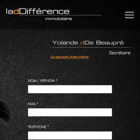
×
L'AGENCE
Le parcours d'une égérie
MAISONS
.
APPARTEMENTS
NOM / PRÉNOM
*
REJOINDRE LE CERCLE
MAIL
*
PLAN
CONTACT
MENTIONS LÉGALES
COMMUNICATION
TÉLÉPHONE
*