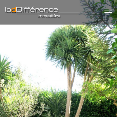
×
L'AGENCE
MAISONS
APPARTEMENTS
REJOINDRE LE CERCLE
PLAN
CONTACT
MENTIONS LÉGALES
COMMUNICATION