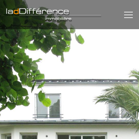
×
L'AGENCE
MAISONS
APPARTEMENTS
REJOINDRE LE CERCLE
PLAN
CONTACT
MENTIONS LÉGALES
COMMUNICATION