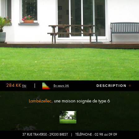
284 K€
DESCRIPTION
En cours (A)
FAI
Lambézellec,
une maison soignée de type 6
37 RUE TRAVERSE - 29200 BREST
| TÉLÉPHONE : 02 98 44 09 09
Bientôt sur vos écrans