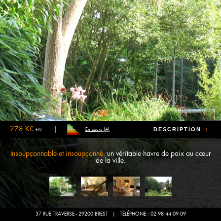
278 K€
DESCRIPTION
En cours (A)
FAI
Insoupçonnable et insoupçonné,
un véritable havre de paix au cœur
de la ville.
Peu de biens peuvent se targuer de conjuguer à la fois quiétude et proximité
37 RUE TRAVERSE - 29200 BREST
| TÉLÉPHONE : 02 98 44 09 09
immédiate de toutes les commodités (entendre : à pied).