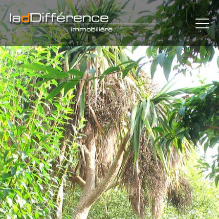
×
L'AGENCE
MAISONS
APPARTEMENTS
REJOINDRE LE CERCLE
PLAN
CONTACT
MENTIONS LÉGALES
COMMUNICATION