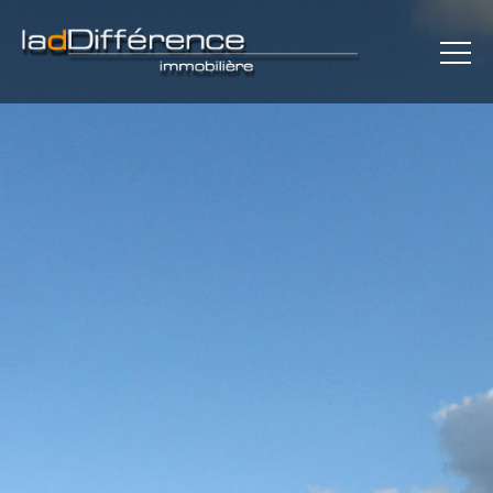
×
L'AGENCE
MAISONS
APPARTEMENTS
REJOINDRE LE CERCLE
PLAN
CONTACT
MENTIONS LÉGALES
COMMUNICATION