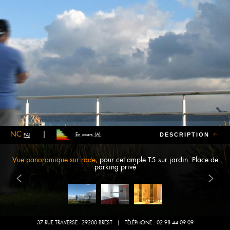
NC
DESCRIPTION
En cours (A)
FAI
Vue panoramique sur rade,
pour cet ample T5 sur jardin. Place de
parking privé
Renseignements exclusivement à l'agence
37 RUE TRAVERSE - 29200 BREST
| TÉLÉPHONE : 02 98 44 09 09