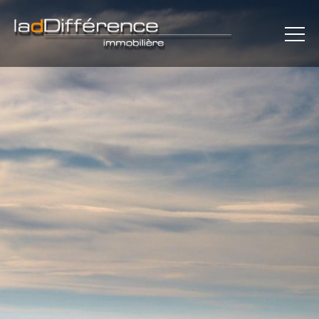
×
L'AGENCE
MAISONS
APPARTEMENTS
REJOINDRE LE CERCLE
PLAN
CONTACT
MENTIONS LÉGALES
COMMUNICATION